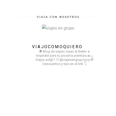
VIAJA CON NOSOTROS
VIAJOCOMOQUIERO
🌍 Blog de viajes | Isaac & Belen
✈️
Inspírate para tu proxima aventura
🚗 ¿
Viajas sol@? 👉🏻@viajesengrupovcq
💸
Descuentos y tips en el link 👇