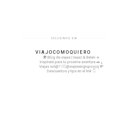
SÍGUENOS EN
VIAJOCOMOQUIERO
🌍 Blog de viajes | Isaac & Belen
✈️
Inspírate para tu proxima aventura
🚗 ¿
Viajas sol@? 👉🏻@viajesengrupovcq
💸
Descuentos y tips en el link 👇