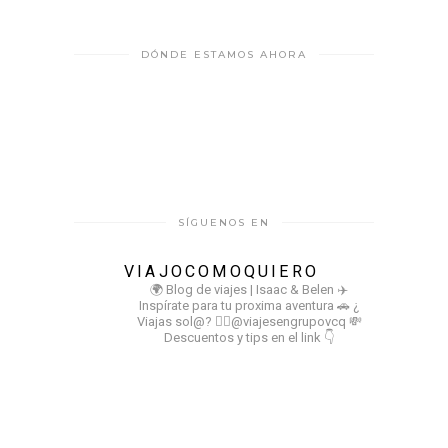
DÓNDE ESTAMOS AHORA
SÍGUENOS EN
VIAJOCOMOQUIERO
🌍 Blog de viajes | Isaac & Belen
✈️
Inspírate para tu proxima aventura
🚗 ¿
Viajas sol@? 👉🏻@viajesengrupovcq
💸
Descuentos y tips en el link 👇