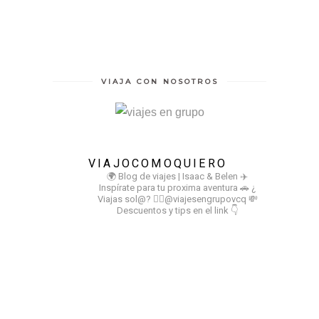
VIAJA CON NOSOTROS
VIAJOCOMOQUIERO
🌍 Blog de viajes | Isaac & Belen
✈️
Inspírate para tu proxima aventura
🚗 ¿
Viajas sol@? 👉🏻@viajesengrupovcq
💸
Descuentos y tips en el link 👇