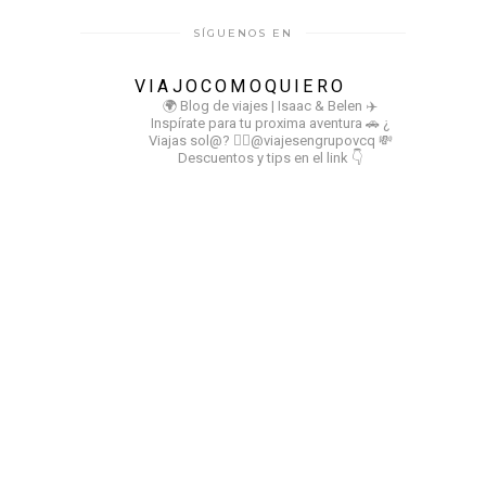
SÍGUENOS EN
VIAJOCOMOQUIERO
🌍 Blog de viajes | Isaac & Belen
✈️
Inspírate para tu proxima aventura
🚗 ¿
Viajas sol@? 👉🏻@viajesengrupovcq
💸
Descuentos y tips en el link 👇