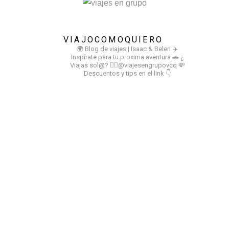
VIAJOCOMOQUIERO
🌍 Blog de viajes | Isaac & Belen
✈️
Inspírate para tu proxima aventura
🚗 ¿
Viajas sol@? 👉🏻@viajesengrupovcq
💸
Descuentos y tips en el link 👇