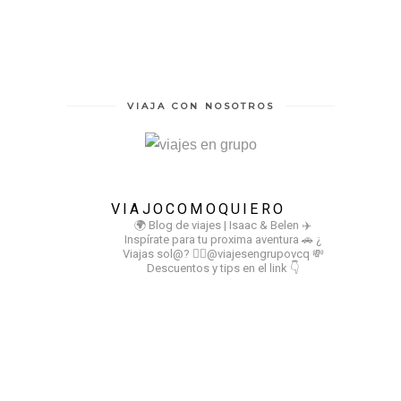
VIAJA CON NOSOTROS
VIAJOCOMOQUIERO
🌍 Blog de viajes | Isaac & Belen
✈️
Inspírate para tu proxima aventura
🚗 ¿
Viajas sol@? 👉🏻@viajesengrupovcq
💸
Descuentos y tips en el link 👇