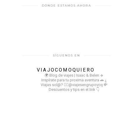
DÓNDE ESTAMOS AHORA
SÍGUENOS EN
VIAJOCOMOQUIERO
🌍 Blog de viajes | Isaac & Belen
✈️
Inspírate para tu proxima aventura
🚗 ¿
Viajas sol@? 👉🏻@viajesengrupovcq
💸
Descuentos y tips en el link 👇