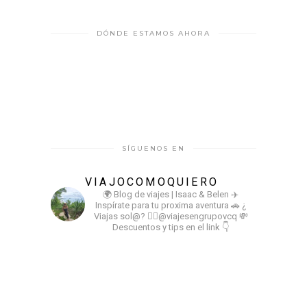
DÓNDE ESTAMOS AHORA
SÍGUENOS EN
VIAJOCOMOQUIERO
🌍 Blog de viajes | Isaac & Belen
✈️
Inspírate para tu proxima aventura
🚗 ¿
Viajas sol@? 👉🏻@viajesengrupovcq
💸
Descuentos y tips en el link 👇