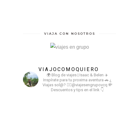
VIAJA CON NOSOTROS
VIAJOCOMOQUIERO
🌍 Blog de viajes | Isaac & Belen
✈️
Inspírate para tu proxima aventura
🚗 ¿
Viajas sol@? 👉🏻@viajesengrupovcq
💸
Descuentos y tips en el link 👇