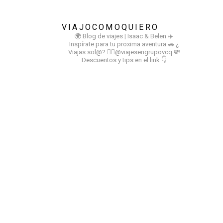
VIAJOCOMOQUIERO
🌍 Blog de viajes | Isaac & Belen
✈️
Inspírate para tu proxima aventura
🚗 ¿
Viajas sol@? 👉🏻@viajesengrupovcq
💸
Descuentos y tips en el link 👇