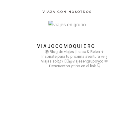
VIAJA CON NOSOTROS
VIAJOCOMOQUIERO
🌍 Blog de viajes | Isaac & Belen
✈️
Inspírate para tu proxima aventura
🚗 ¿
Viajas sol@? 👉🏻@viajesengrupovcq
💸
Descuentos y tips en el link 👇