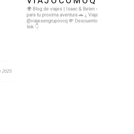
VIAJOCOMOQUIERO
🌍 Blog de viajes | Isaac & Belen
✈️ Inspírate
para tu proxima aventura
🚗 ¿ Viajas sol@? 👉🏻
@viajesengrupovcq
💸 Descuentos y tips en el
link 👇
e 2025