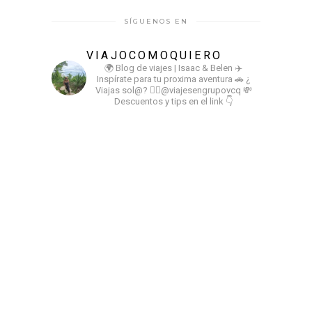
SÍGUENOS EN
VIAJOCOMOQUIERO
🌍 Blog de viajes | Isaac & Belen
✈️
Inspírate para tu proxima aventura
🚗 ¿
Viajas sol@? 👉🏻@viajesengrupovcq
💸
Descuentos y tips en el link 👇