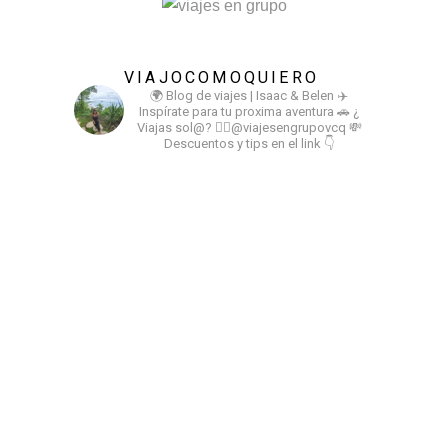
VIAJOCOMOQUIERO
🌍 Blog de viajes | Isaac & Belen
✈️
Inspírate para tu proxima aventura
🚗 ¿
Viajas sol@? 👉🏻@viajesengrupovcq
💸
Descuentos y tips en el link 👇