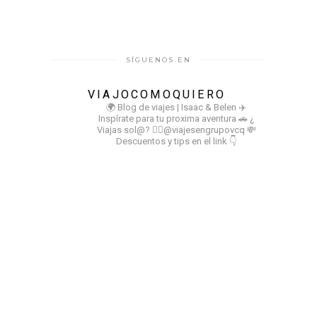
SÍGUENOS EN
VIAJOCOMOQUIERO
🌍 Blog de viajes | Isaac & Belen
✈️
Inspírate para tu proxima aventura
🚗 ¿
Viajas sol@? 👉🏻@viajesengrupovcq
💸
Descuentos y tips en el link 👇