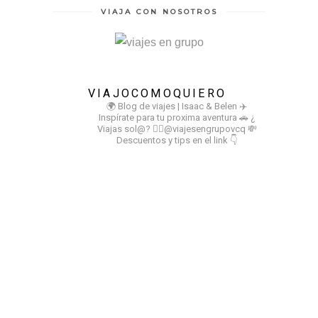
VIAJA CON NOSOTROS
VIAJOCOMOQUIERO
🌍 Blog de viajes | Isaac & Belen
✈️
Inspírate para tu proxima aventura
🚗 ¿
Viajas sol@? 👉🏻@viajesengrupovcq
💸
Descuentos y tips en el link 👇