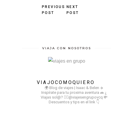
PREVIOUS
NEXT
POST
POST
VIAJA CON NOSOTROS
VIAJOCOMOQUIERO
🌍 Blog de viajes | Isaac & Belen
✈️
Inspírate para tu proxima aventura
🚗 ¿
Viajas sol@? 👉🏻@viajesengrupovcq
💸
Descuentos y tips en el link 👇