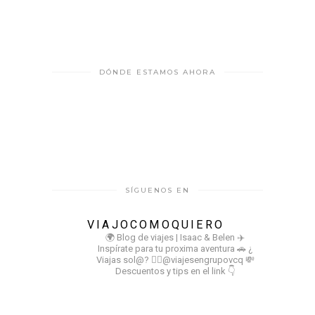
DÓNDE ESTAMOS AHORA
SÍGUENOS EN
VIAJOCOMOQUIERO
🌍 Blog de viajes | Isaac & Belen
✈️
Inspírate para tu proxima aventura
🚗 ¿
Viajas sol@? 👉🏻@viajesengrupovcq
💸
Descuentos y tips en el link 👇