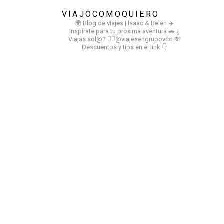
VIAJOCOMOQUIERO
🌍 Blog de viajes | Isaac & Belen
✈️
Inspírate para tu proxima aventura
🚗 ¿
Viajas sol@? 👉🏻@viajesengrupovcq
💸
Descuentos y tips en el link 👇