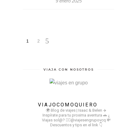
9 enero 2025
1
2
VIAJA CON NOSOTROS
VIAJOCOMOQUIERO
🌍 Blog de viajes | Isaac & Belen
✈️
Inspírate para tu proxima aventura
🚗 ¿
Viajas sol@? 👉🏻@viajesengrupovcq
💸
Descuentos y tips en el link 👇