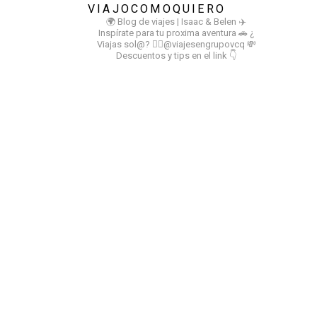
VIAJOCOMOQUIERO
🌍 Blog de viajes | Isaac & Belen
✈️
Inspírate para tu proxima aventura
🚗 ¿
Viajas sol@? 👉🏻@viajesengrupovcq
💸
Descuentos y tips en el link 👇