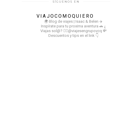
SÍGUENOS EN
VIAJOCOMOQUIERO
🌍 Blog de viajes | Isaac & Belen
✈️
Inspírate para tu proxima aventura
🚗 ¿
Viajas sol@? 👉🏻@viajesengrupovcq
💸
Descuentos y tips en el link 👇