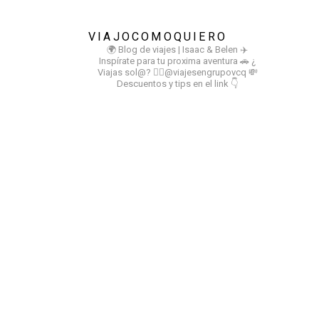
VIAJOCOMOQUIERO
🌍 Blog de viajes | Isaac & Belen
✈️
Inspírate para tu proxima aventura
🚗 ¿
Viajas sol@? 👉🏻@viajesengrupovcq
💸
Descuentos y tips en el link 👇