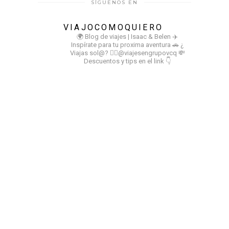
SÍGUENOS EN
VIAJOCOMOQUIERO
🌍 Blog de viajes | Isaac & Belen
✈️
Inspírate para tu proxima aventura
🚗 ¿
Viajas sol@? 👉🏻@viajesengrupovcq
💸
Descuentos y tips en el link 👇