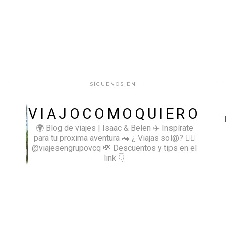
SÍGUENOS EN
VIAJOCOMOQUIERO
🌍 Blog de viajes | Isaac & Belen
✈️ Inspírate
para tu proxima aventura
🚗 ¿ Viajas sol@? 👉🏻
@viajesengrupovcq
💸 Descuentos y tips en el
link 👇