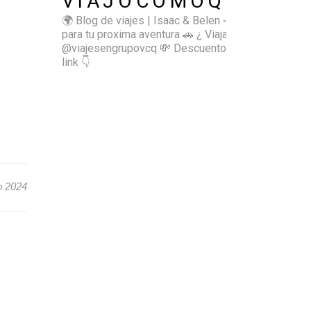
VIAJOCOMOQUIERO
🌍 Blog de viajes | Isaac & Belen
✈️ Inspírate
para tu proxima aventura
🚗 ¿ Viajas sol@? 👉🏻
@viajesengrupovcq
💸 Descuentos y tips en el
link 👇
o 2024