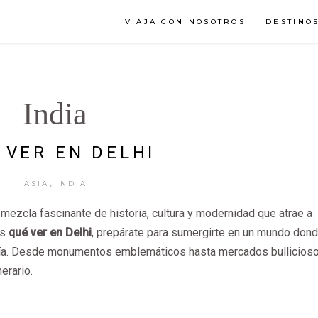
VIAJA CON NOSOTROS
DESTINO
India
 VER EN DELHI
,
ASIA
INDIA
na mezcla fascinante de historia, cultura y modernidad que atrae a
as
qué ver en Delhi
, prepárate para sumergirte en un mundo dond
onía. Desde monumentos emblemáticos hasta mercados bullicioso
erario.