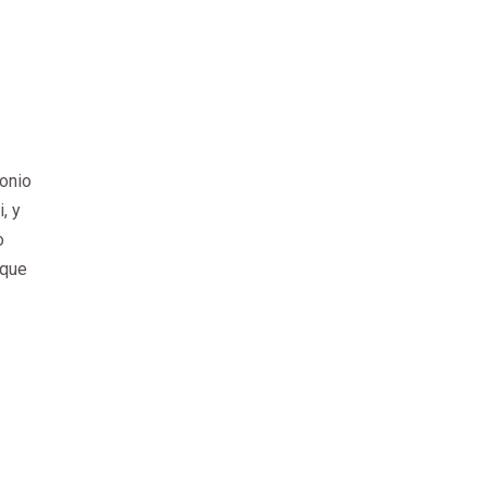
monio
, y
o
 que