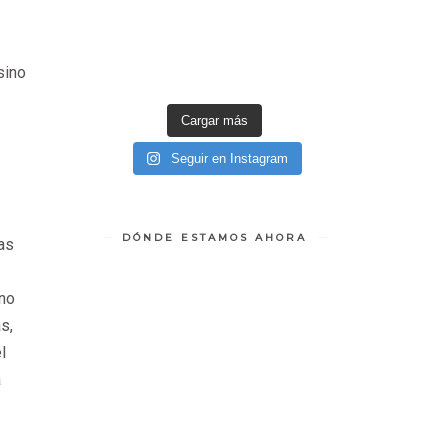
sino
Cargar más
Seguir en Instagram
DÓNDE ESTAMOS AHORA
tas
 no
s,
l
a