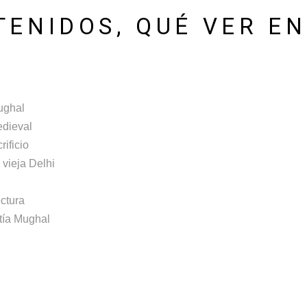
TENIDOS, QUÉ VER EN
ughal
edieval
rificio
vieja Delhi
ectura
tía Mughal