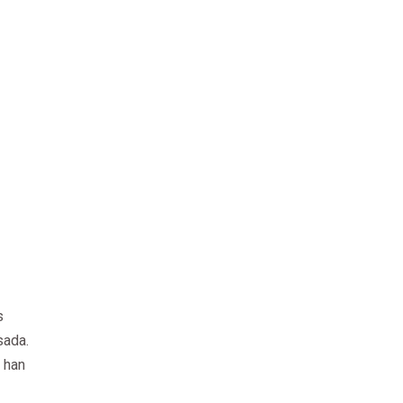
s
sada.
e han