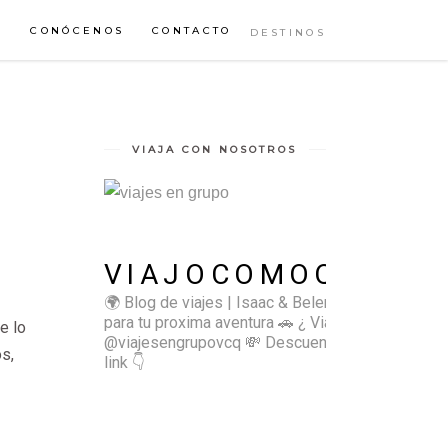
S
CONÓCENOS
CONTACTO
DESTINOS
VIAJA CON NOSOTROS
VIAJOCOMOQUIERO
🌍 Blog de viajes | Isaac & Belen
✈️ Inspírate
para tu proxima aventura
🚗 ¿ Viajas sol@? 👉🏻
e lo
@viajesengrupovcq
💸 Descuentos y tips en el
s,
link 👇