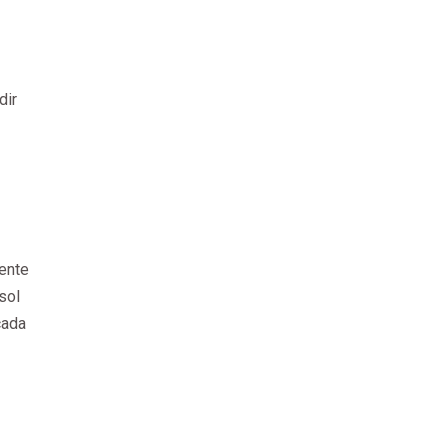
dir
mente
sol
cada