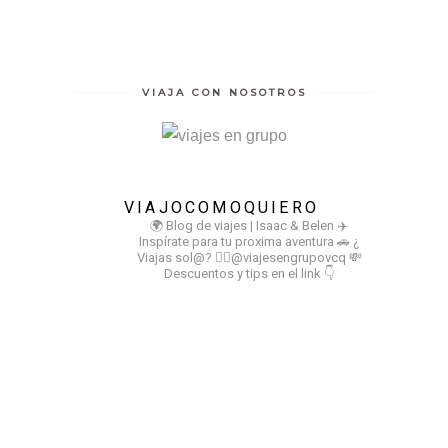
VIAJA CON NOSOTROS
VIAJOCOMOQUIERO
🌍 Blog de viajes | Isaac & Belen
✈️
Inspírate para tu proxima aventura
🚗 ¿
Viajas sol@? 👉🏻@viajesengrupovcq
💸
Descuentos y tips en el link 👇