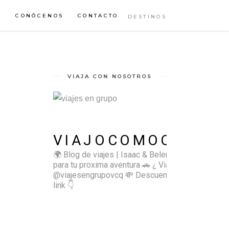
S
CONÓCENOS
CONTACTO
DESTINOS
VIAJA CON NOSOTROS
VIAJOCOMOQUIERO
🌍 Blog de viajes | Isaac & Belen
✈️ Inspírate
para tu proxima aventura
🚗 ¿ Viajas sol@? 👉🏻
@viajesengrupovcq
💸 Descuentos y tips en el
link 👇