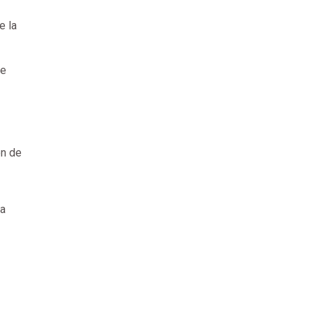
e la
ue
ón de
ta