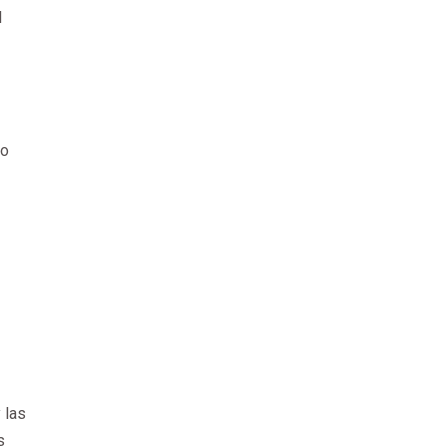
l
ro
 las
s