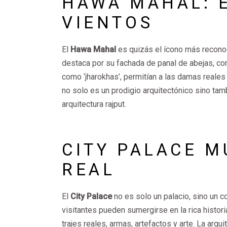
HAWA MAHAL: E
VIENTOS
El
Hawa Mahal
es quizás el ícono más reconoci
destaca por su fachada de panal de abejas, c
como ‘jharokhas’, permitían a las damas reales 
no solo es un prodigio arquitectónico sino tamb
arquitectura rajput.
CITY PALACE M
REAL
El
City Palace
no es solo un palacio, sino un c
visitantes pueden sumergirse en la rica histor
trajes reales, armas, artefactos y arte. La arqui