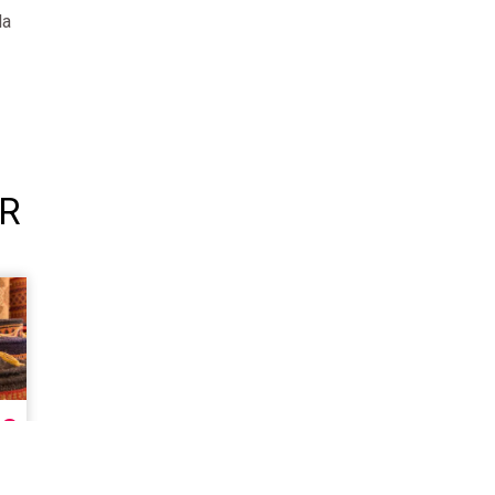
la
UR