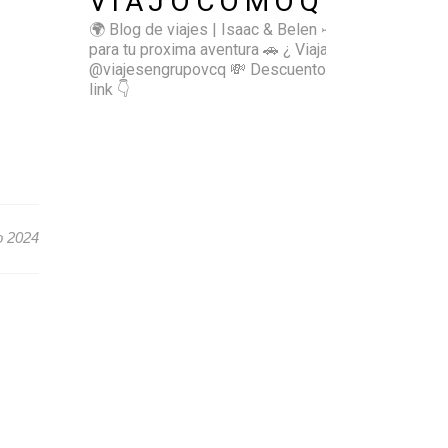
VIAJOCOMOQUIERO
🌍 Blog de viajes | Isaac & Belen
✈️ Inspírate
para tu proxima aventura
🚗 ¿ Viajas sol@? 👉🏻
@viajesengrupovcq
💸 Descuentos y tips en el
link 👇
o 2024