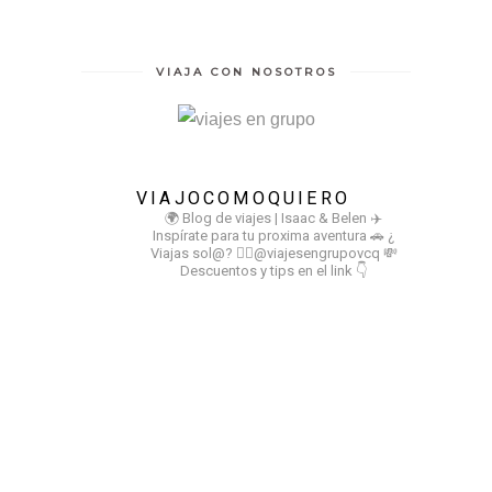
VIAJA CON NOSOTROS
VIAJOCOMOQUIERO
🌍 Blog de viajes | Isaac & Belen
✈️
Inspírate para tu proxima aventura
🚗 ¿
Viajas sol@? 👉🏻@viajesengrupovcq
💸
Descuentos y tips en el link 👇