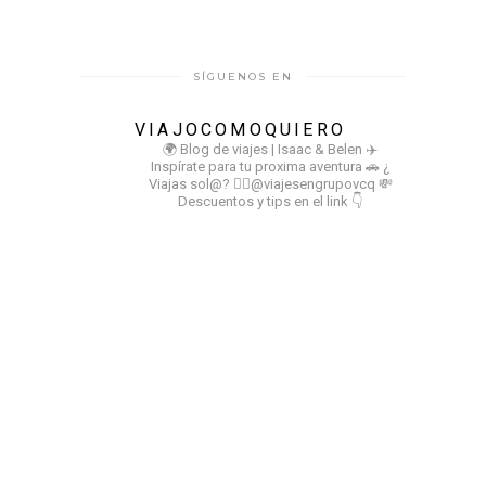
SÍGUENOS EN
VIAJOCOMOQUIERO
🌍 Blog de viajes | Isaac & Belen
✈️
Inspírate para tu proxima aventura
🚗 ¿
Viajas sol@? 👉🏻@viajesengrupovcq
💸
Descuentos y tips en el link 👇