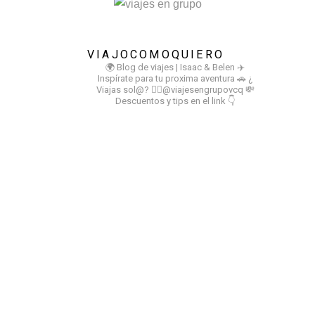
VIAJOCOMOQUIERO
🌍 Blog de viajes | Isaac & Belen
✈️
Inspírate para tu proxima aventura
🚗 ¿
Viajas sol@? 👉🏻@viajesengrupovcq
💸
Descuentos y tips en el link 👇