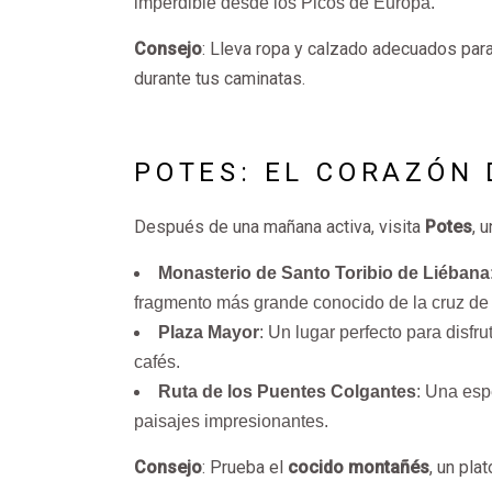
imperdible desde los Picos de Europa.
Consejo
: Lleva ropa y calzado adecuados para
durante tus caminatas.
POTES: EL CORAZÓN 
Después de una mañana activa, visita
Potes
, 
Monasterio de Santo Toribio de Liébana
fragmento más grande conocido de la cruz de 
Plaza Mayor
: Un lugar perfecto para disfr
cafés.
Ruta de los Puentes Colgantes
: Una esp
paisajes impresionantes.
Consejo
: Prueba el
cocido montañés
, un pla