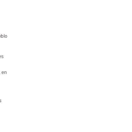
eblo
es
a en
s