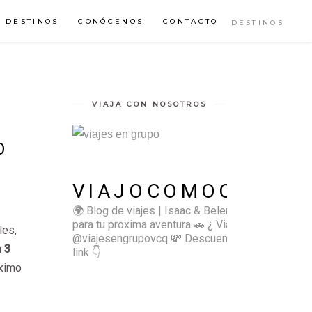
DESTINOS
CONÓCENOS
CONTACTO
DESTINOS
VIAJA CON NOSOTROS
O
VIAJOCOMOQUIERO
🌍 Blog de viajes | Isaac & Belen
✈️ Inspírate
para tu proxima aventura
🚗 ¿ Viajas sol@? 👉🏻
les,
@viajesengrupovcq
💸 Descuentos y tips en el
 3
link 👇
áximo