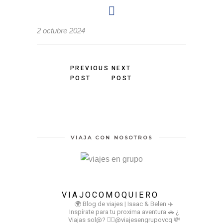
2 octubre 2024
PREVIOUS
NEXT
POST
POST
VIAJA CON NOSOTROS
VIAJOCOMOQUIERO
🌍 Blog de viajes | Isaac & Belen
✈️
Inspírate para tu proxima aventura
🚗 ¿
Viajas sol@? 👉🏻@viajesengrupovcq
💸