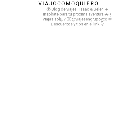
VIAJOCOMOQUIERO
🌍 Blog de viajes | Isaac & Belen
✈️
Inspírate para tu proxima aventura
🚗 ¿
Viajas sol@? 👉🏻@viajesengrupovcq
💸
Descuentos y tips en el link 👇