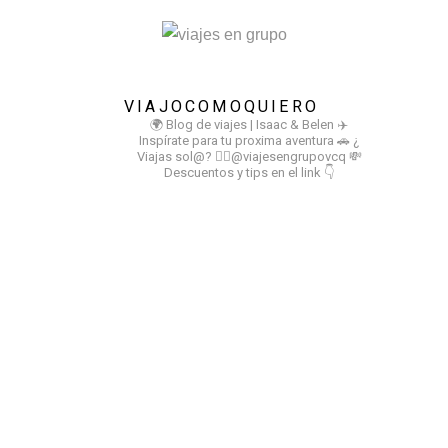
VIAJOCOMOQUIERO
🌍 Blog de viajes | Isaac & Belen
✈️
Inspírate para tu proxima aventura
🚗 ¿
Viajas sol@? 👉🏻@viajesengrupovcq
💸
Descuentos y tips en el link 👇