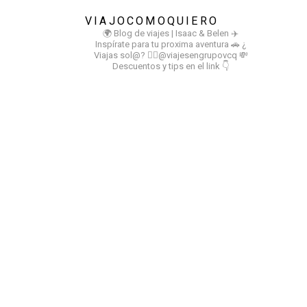
VIAJOCOMOQUIERO
🌍 Blog de viajes | Isaac & Belen
✈️
Inspírate para tu proxima aventura
🚗 ¿
Viajas sol@? 👉🏻@viajesengrupovcq
💸
Descuentos y tips en el link 👇