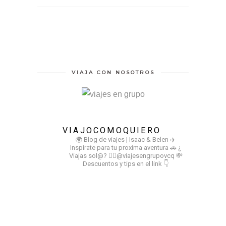
VIAJA CON NOSOTROS
VIAJOCOMOQUIERO
🌍 Blog de viajes | Isaac & Belen
✈️
Inspírate para tu proxima aventura
🚗 ¿
Viajas sol@? 👉🏻@viajesengrupovcq
💸
Descuentos y tips en el link 👇