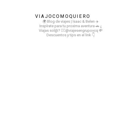
VIAJOCOMOQUIERO
🌍 Blog de viajes | Isaac & Belen
✈️
Inspírate para tu proxima aventura
🚗 ¿
Viajas sol@? 👉🏻@viajesengrupovcq
💸
Descuentos y tips en el link 👇