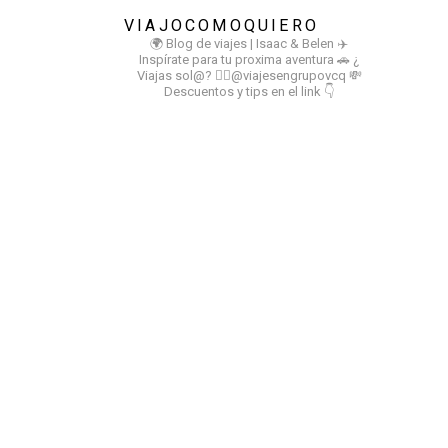
VIAJOCOMOQUIERO
🌍 Blog de viajes | Isaac & Belen
✈️
Inspírate para tu proxima aventura
🚗 ¿
Viajas sol@? 👉🏻@viajesengrupovcq
💸
Descuentos y tips en el link 👇