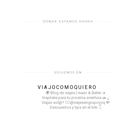
DÓNDE ESTAMOS AHORA
SÍGUENOS EN
VIAJOCOMOQUIERO
🌍 Blog de viajes | Isaac & Belen
✈️
Inspírate para tu proxima aventura
🚗 ¿
Viajas sol@? 👉🏻@viajesengrupovcq
💸
Descuentos y tips en el link 👇