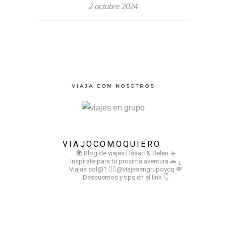
2 octubre 2024
VIAJA CON NOSOTROS
VIAJOCOMOQUIERO
🌍 Blog de viajes | Isaac & Belen
✈️
Inspírate para tu proxima aventura
🚗 ¿
Viajas sol@? 👉🏻@viajesengrupovcq
💸
Descuentos y tips en el link 👇