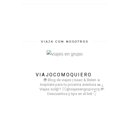
VIAJA CON NOSOTROS
VIAJOCOMOQUIERO
🌍 Blog de viajes | Isaac & Belen
✈️
Inspírate para tu proxima aventura
🚗 ¿
Viajas sol@? 👉🏻@viajesengrupovcq
💸
Descuentos y tips en el link 👇