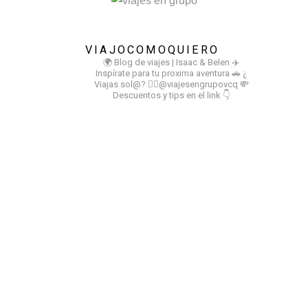
VIAJOCOMOQUIERO
🌍 Blog de viajes | Isaac & Belen
✈️
Inspírate para tu proxima aventura
🚗 ¿
Viajas sol@? 👉🏻@viajesengrupovcq
💸
Descuentos y tips en el link 👇