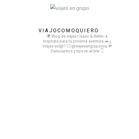
VIAJOCOMOQUIERO
🌍 Blog de viajes | Isaac & Belen
✈️
Inspírate para tu proxima aventura
🚗 ¿
Viajas sol@? 👉🏻@viajesengrupovcq
💸
Descuentos y tips en el link 👇