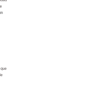
de
un
 que
de