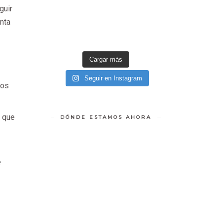
guir
nta
Cargar más
Seguir en Instagram
ios
a que
DÓNDE ESTAMOS AHORA
e