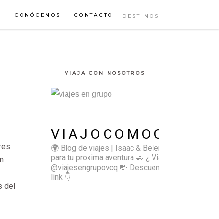
S
CONÓCENOS
CONTACTO
DESTINOS
VIAJA CON NOSOTROS
VIAJOCOMOQUIERO
res
🌍 Blog de viajes | Isaac & Belen
✈️ Inspírate
para tu proxima aventura
🚗 ¿ Viajas sol@? 👉🏻
ón
@viajesengrupovcq
💸 Descuentos y tips en el
link 👇
s del