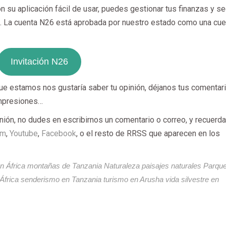
su aplicación fácil de usar, puedes gestionar tus finanzas y se
l. La cuenta N26 está aprobada por nuestro estado como una cue
Invitación N26
ue estamos nos gustaría saber tu opinión, déjanos tus comentar
impresiones…
nión, no dudes en escribirnos un comentario o correo, y recuerd
am
,
Youtube
,
Facebook
, o el resto de RRSS que aparecen en los
n África
montañas de Tanzania
Naturaleza
paisajes naturales
Parqu
África
senderismo en Tanzania
turismo en Arusha
vida silvestre en