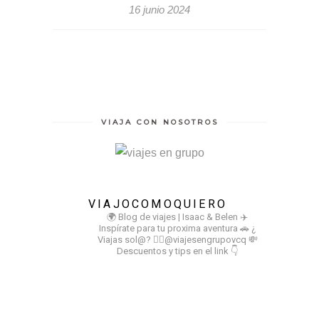
16 junio 2024
VIAJA CON NOSOTROS
VIAJOCOMOQUIERO
🌍 Blog de viajes | Isaac & Belen
✈️
Inspírate para tu proxima aventura
🚗 ¿
Viajas sol@? 👉🏻@viajesengrupovcq
💸
Descuentos y tips en el link 👇