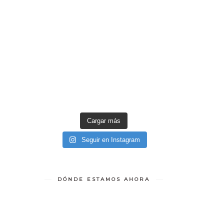
Cargar más
Seguir en Instagram
DÓNDE ESTAMOS AHORA