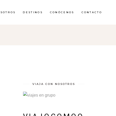
OSOTROS
DESTINOS
CONÓCENOS
CONTACTO
VIAJA CON NOSOTROS