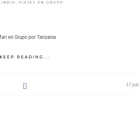
,
,
INDIA
VIAJES EN GRUPO
fari en Grupo por Tanzania
KEEP READING...
17 jul