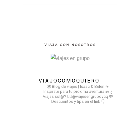
VIAJA CON NOSOTROS
VIAJOCOMOQUIERO
🌍 Blog de viajes | Isaac & Belen
✈️
Inspírate para tu proxima aventura
🚗 ¿
Viajas sol@? 👉🏻@viajesengrupovcq
💸
Descuentos y tips en el link 👇