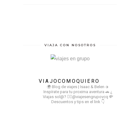
VIAJA CON NOSOTROS
VIAJOCOMOQUIERO
🌍 Blog de viajes | Isaac & Belen
✈️
Inspírate para tu proxima aventura
🚗 ¿
Viajas sol@? 👉🏻@viajesengrupovcq
💸
Descuentos y tips en el link 👇