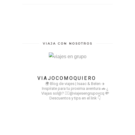
VIAJA CON NOSOTROS
VIAJOCOMOQUIERO
🌍 Blog de viajes | Isaac & Belen
✈️
Inspírate para tu proxima aventura
🚗 ¿
Viajas sol@? 👉🏻@viajesengrupovcq
💸
Descuentos y tips en el link 👇