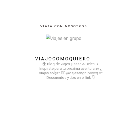
VIAJA CON NOSOTROS
VIAJOCOMOQUIERO
🌍 Blog de viajes | Isaac & Belen
✈️
Inspírate para tu proxima aventura
🚗 ¿
Viajas sol@? 👉🏻@viajesengrupovcq
💸
Descuentos y tips en el link 👇