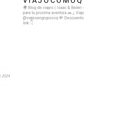
VIAJOCOMOQUIERO
🌍 Blog de viajes | Isaac & Belen
✈️ Inspírate
para tu proxima aventura
🚗 ¿ Viajas sol@? 👉🏻
@viajesengrupovcq
💸 Descuentos y tips en el
link 👇
e 2024