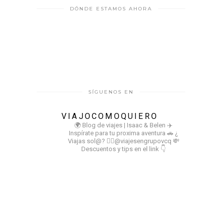
DÓNDE ESTAMOS AHORA
SÍGUENOS EN
VIAJOCOMOQUIERO
🌍 Blog de viajes | Isaac & Belen
✈️
Inspírate para tu proxima aventura
🚗 ¿
Viajas sol@? 👉🏻@viajesengrupovcq
💸
Descuentos y tips en el link 👇