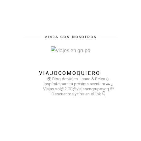
VIAJA CON NOSOTROS
VIAJOCOMOQUIERO
🌍 Blog de viajes | Isaac & Belen
✈️
Inspírate para tu proxima aventura
🚗 ¿
Viajas sol@? 👉🏻@viajesengrupovcq
💸
Descuentos y tips en el link 👇