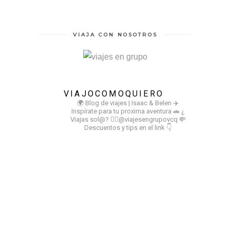
VIAJA CON NOSOTROS
VIAJOCOMOQUIERO
🌍 Blog de viajes | Isaac & Belen
✈️
Inspírate para tu proxima aventura
🚗 ¿
Viajas sol@? 👉🏻@viajesengrupovcq
💸
Descuentos y tips en el link 👇