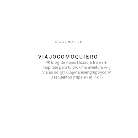
SÍGUENOS EN
VIAJOCOMOQUIERO
🌍 Blog de viajes | Isaac & Belen
✈️
Inspírate para tu proxima aventura
🚗 ¿
Viajas sol@? 👉🏻@viajesengrupovcq
💸
Descuentos y tips en el link 👇