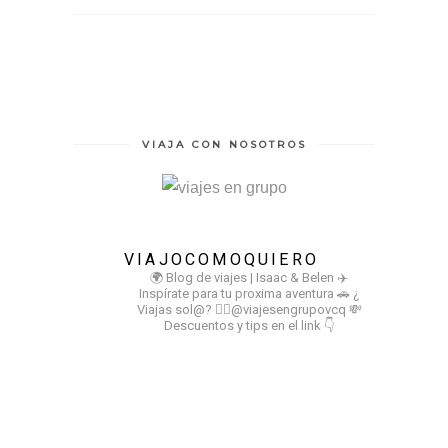
VIAJA CON NOSOTROS
VIAJOCOMOQUIERO
🌍 Blog de viajes | Isaac & Belen
✈️
Inspírate para tu proxima aventura
🚗 ¿
Viajas sol@? 👉🏻@viajesengrupovcq
💸
Descuentos y tips en el link 👇