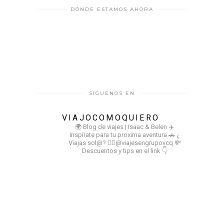
DÓNDE ESTAMOS AHORA
SÍGUENOS EN
VIAJOCOMOQUIERO
🌍 Blog de viajes | Isaac & Belen
✈️
Inspírate para tu proxima aventura
🚗 ¿
Viajas sol@? 👉🏻@viajesengrupovcq
💸
Descuentos y tips en el link 👇