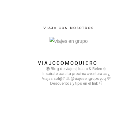
VIAJA CON NOSOTROS
VIAJOCOMOQUIERO
🌍 Blog de viajes | Isaac & Belen
✈️
Inspírate para tu proxima aventura
🚗 ¿
Viajas sol@? 👉🏻@viajesengrupovcq
💸
Descuentos y tips en el link 👇