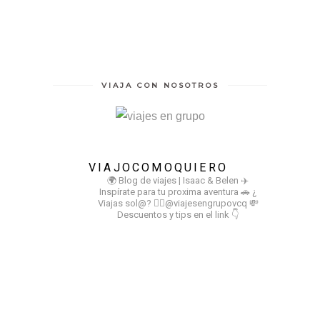
VIAJA CON NOSOTROS
VIAJOCOMOQUIERO
🌍 Blog de viajes | Isaac & Belen
✈️
Inspírate para tu proxima aventura
🚗 ¿
Viajas sol@? 👉🏻@viajesengrupovcq
💸
Descuentos y tips en el link 👇