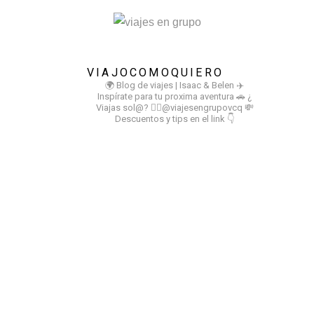
VIAJOCOMOQUIERO
🌍 Blog de viajes | Isaac & Belen
✈️
Inspírate para tu proxima aventura
🚗 ¿
Viajas sol@? 👉🏻@viajesengrupovcq
💸
Descuentos y tips en el link 👇