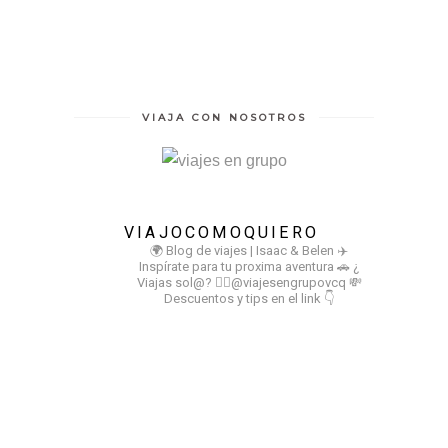
VIAJA CON NOSOTROS
VIAJOCOMOQUIERO
🌍 Blog de viajes | Isaac & Belen
✈️
Inspírate para tu proxima aventura
🚗 ¿
Viajas sol@? 👉🏻@viajesengrupovcq
💸
Descuentos y tips en el link 👇