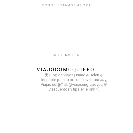
DÓNDE ESTAMOS AHORA
SÍGUENOS EN
VIAJOCOMOQUIERO
🌍 Blog de viajes | Isaac & Belen
✈️
Inspírate para tu proxima aventura
🚗 ¿
Viajas sol@? 👉🏻@viajesengrupovcq
💸
Descuentos y tips en el link 👇